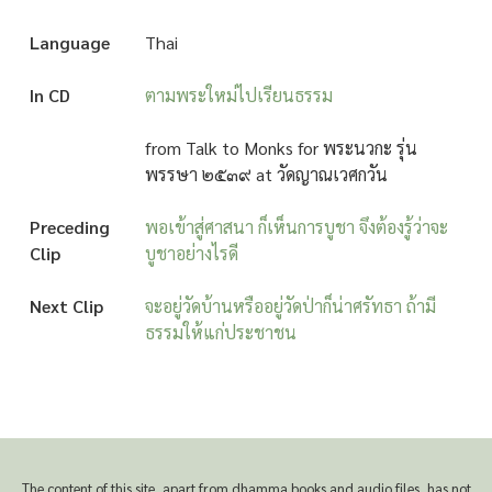
Language
Thai
In CD
ตามพระใหม่ไปเรียนธรรม
from Talk to Monks for พระนวกะ รุ่น
พรรษา ๒๕๓๙ at วัดญาณเวศกวัน
Preceding
พอเข้าสู่ศาสนา ก็เห็นการบูชา จึงต้องรู้ว่าจะ
Clip
บูชาอย่างไรดี
Next Clip
จะอยู่วัดบ้านหรืออยู่วัดป่าก็น่าศรัทธา ถ้ามี
ธรรมให้แก่ประชาชน
The content of this site, apart from dhamma books and audio files, has not