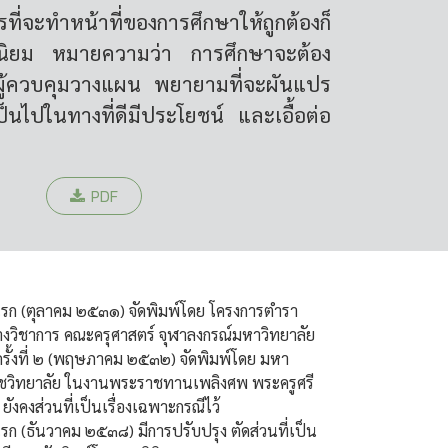
ี่จะทำหน้าที่ของการศึกษาให้ถูกต้องก็
านิยม หมายความว่า การศึกษาจะต้อง
็นผู้ควบคุมวางแผน พยายามที่จะผันแปร
นไปในทางที่ดีมีประโยชน์ และเอื้อต่อ
PDF
งแรก (ตุลาคม ๒๕๓๑) จัดพิมพ์โดย โครงการตำรา
วิชาการ คณะครุศาสตร์ จุฬาลงกรณ์มหาวิทยาลัย
รั้งที่ ๒ (พฤษภาคม ๒๕๓๒) จัดพิมพ์โดย มหา
ชวิทยาลัย ในงานพระราชทานเพลิงศพ พระครูศรี
ยังคงส่วนที่เป็นเรื่องเฉพาะกรณีไว้
แรก (ธันวาคม ๒๕๓๘) มีการปรับปรุง ตัดส่วนที่เป็น