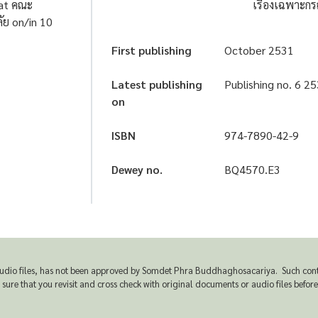
 at คณะ
เรื่องเฉพาะกร
ัย on/in 10
First publishing
October 2531
Latest publishing
Publishing no. 6 2
on
ISBN
974-7890-42-9
Dewey no.
BQ4570.E3
udio files, has not been approved by Somdet Phra Buddhaghosacariya. Such conten
e that you revisit and cross check with original documents or audio files before u