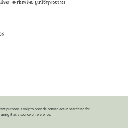
ณีออก จัดพิมพ์โดย มูลนิธิพุทธธรรม
539
t purpose is only to provide conveniece in searching for
sing it as a source of reference.