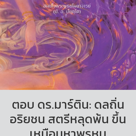
ตอบ ดร.มาร์ติน: ดลถิ่น
อริยชน สตรีหลุดพ้น ขึ้น
เหนือมหาพรหม