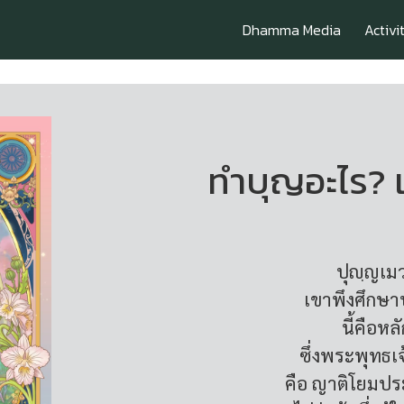
Dhamma Media
Activi
ทำบุญอะไร? เ
ปุญฺญเมว
เขาพึงศึกษาบ
นี้คือห
ซึ่งพระพุทธเ
คือ ญาติโยมป