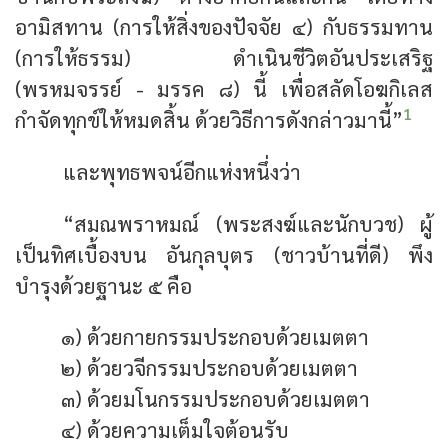
อามิสทาน (การให้สิ่งของปัจจัย ๔) กับธรรมทาน
(การให้ธรรม) ดำเนินชีวิตอันประเสริฐ
(พรหมจรรย์ - มรรค ๘) นี้ เพื่อสลัดโอฆกิเลส
1
กำจัดทุกข์ให้หมดสิ้น ด้วยวิธีการดังกล่าวมานี้”
และพุทธพจน์อีกแห่งหนึ่งว่า
“สมณพราหมณ์ (พระสงฆ์และนักบวช) ผู้
เป็นทิศเบื้องบน อันกุลบุตร (ชาวบ้านที่ดี) พึง
บำรุงด้วยฐานะ ๕ คือ
๑) ด้วยกายกรรมประกอบด้วยเมตตา
๒) ด้วยวจีกรรมประกอบด้วยเมตตา
๓) ด้วยมโนกรรมประกอบด้วยเมตตา
๔) ด้วยความเต็มใจต้อนรับ