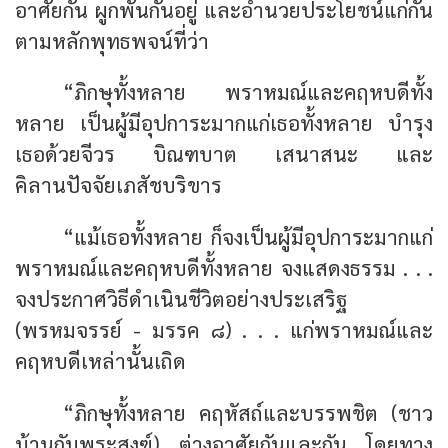
อาศัยกัน ผูกพันกันอยู่ และอำนวยประโยชน์แก่กัน
ตามหลักพุทธพจน์ที่ว่า
“ภิกษุทั้งหลาย พราหมณ์และคฤหบดีทั้ง
หลาย เป็นผู้มีอุปการะมากแก่เธอทั้งหลาย บำรุง
เธอด้วยจีวร บิณฑบาต เสนาสนะ และ
คิลานปัจจัยเภสัชบริขาร
“แม้เธอทั้งหลาย ก็จงเป็นผู้มีอุปการะมากแก่
พราหมณ์และคฤหบดีทั้งหลาย จงแสดงธรรม . . .
จงประกาศวิธีดำเนินชีวิตอย่างประเสริฐ
(พรหมจรรย์ - มรรค ๘) . . . แก่พราหมณ์และ
คฤหบดีเหล่านั้นเถิด
“ภิกษุทั้งหลาย คฤหัสถ์และบรรพชิต (ชาว
บ้านกับพระสงฆ์) ต่างอาศัยกันและกัน โดยทาง