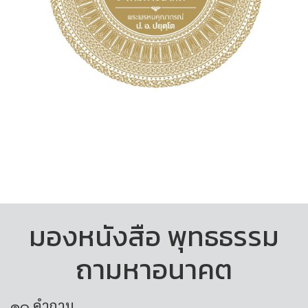
มองหนังสือ พุทธธรรม
ถามหาอนาคต
๑๐ คำถาม