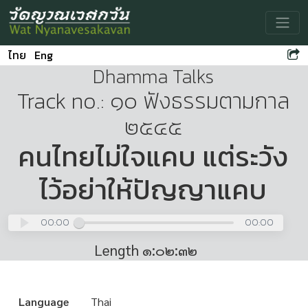
Toggle
ไทย
Eng
Dhamma Talks
Track no.: ๑๐ ฟังธรรมตามกาล
๒๕๔๕
คนไทยไม่ใจแคบ แต่ระวัง
ไว้อย่าให้ปัญญาแคบ
00:00
00:00
Length ๑:๐๒:๓๒
Language
Thai