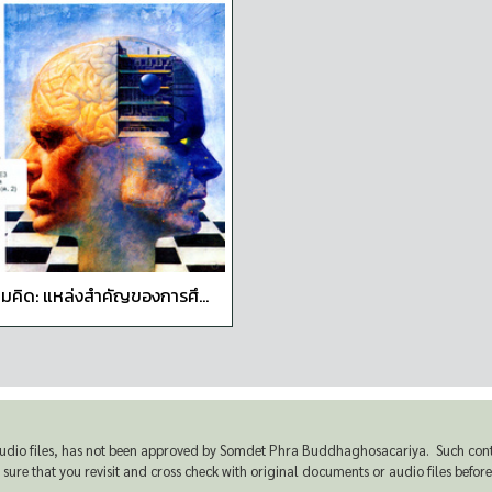
มคิด: แหล่งสำคัญของการศึ...
udio files, has not been approved by Somdet Phra Buddhaghosacariya. Such conten
e that you revisit and cross check with original documents or audio files before u