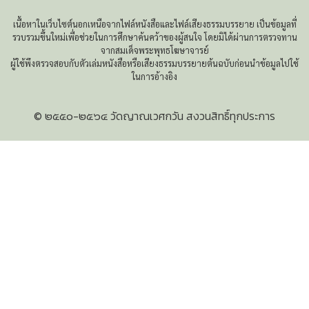
เนื้อหาในเว็บไซต์นอกเหนือจากไฟล์หนังสือและไฟล์เสียงธรรมบรรยาย เป็นข้อมูลที่
รวบรวมขึ้นใหม่เพื่อช่วยในการศึกษาค้นคว้าของผู้สนใจ โดยมิได้ผ่านการตรวจทาน
จากสมเด็จพระพุทธโฆษาจารย์
ผู้ใช้พึงตรวจสอบกับตัวเล่มหนังสือหรือเสียงธรรมบรรยายต้นฉบับก่อนนำข้อมูลไปใช้
ในการอ้างอิง
© ๒๕๕๐-๒๕๖๔ วัดญาณเวศกวัน สงวนสิทธิ์ทุกประการ