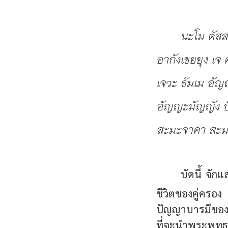
นะโม ตัส
อากังเขยยุง เจ
เจวะ ธัมเม อัญ
อัญญะมัญญัง ปั
สะมะจาคา สะม
บัดนี้ จ
ชีวิตของคู่คร
ปัญญาบารมีของค
ที่จะนำพระพุทธ