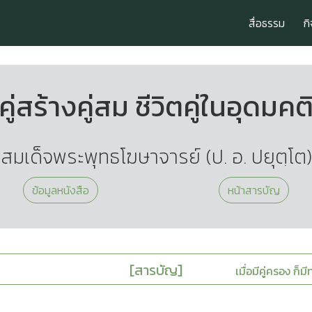
สื่อธรรม
ก
คู่สร้างคู่สม ชีวิตคู่ในอุดมคต
สมเด็จพระพุทธโฆษาจารย์ (ป. อ. ปยุตฺโต)
ข้อมูลหนังสือ
หน้าสารบัญ
[สารบัญ]
เมื่อมีคู่ครอง ก็ม