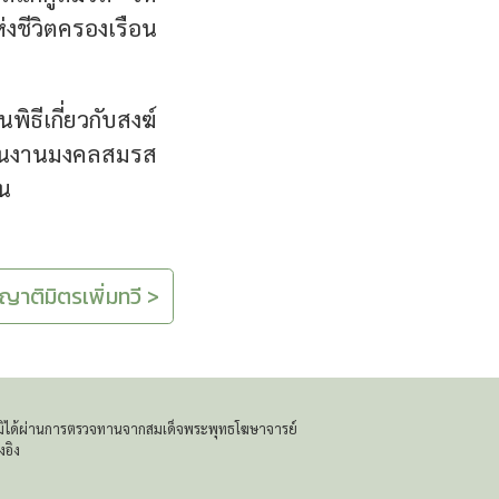
งชีวิตครองเรือน
ิธีเกี่ยวกับสงฆ์
องในงานมงคลสมรส
ัน
ละญาติมิตรเพิ่มทวี >
โดยมิได้ผ่านการตรวจทานจากสมเด็จพระพุทธโฆษาจารย์
งอิง