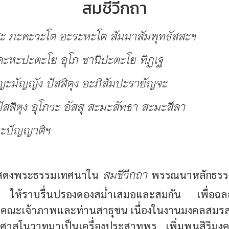
สมชีวีกถา
สะ ภะคะวะโต อะระหะโต สัมมาสัมพุทธัสสะฯ
 คะหะปะตะโย อุโภ ชานิปะตะโย ทิฏเฐ
ญะมัญญัง ปัสสิตุง อะภิสัมปะรายัญจะ
สสิตุง อุโภวะ อัสสุ สะมะสัทธา สะมะสีลา
ะปัญญาติฯ
สมชีวีกถา
ักแสดงพระธรรมเทศนาใน
พรรณนาหลักธรรม
อง ให้ราบรื่นปรองดองสม่ำเสมอและสมกัน เพื่อฉล
ณะเจ้าภาพและท่านสาธุชน เนื่องในงานมงคลสมรส เ
ศาสโนวาทมาเป็นเครื่องประสาทพร เพิ่มพูนสิริมงค