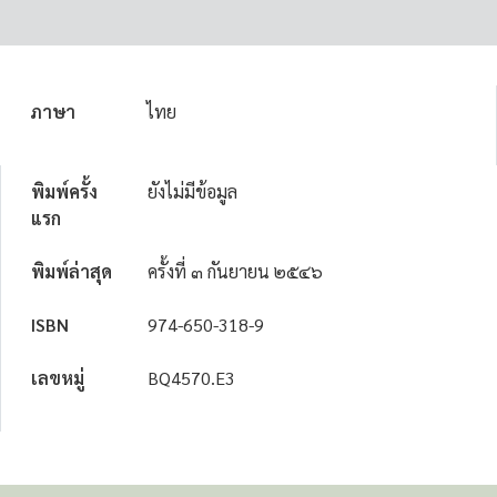
ภาษา
ไทย
พิมพ์ครั้ง
ยังไม่มีข้อมูล
แรก
พิมพ์ล่าสุด
ครั้งที่ ๓ กันยายน ๒๕๔๖
ISBN
974-650-318-9
เลขหมู่
BQ4570.E3