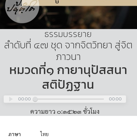
ธรรมบรรยาย
ลำดับที่ ๔๗ ชุด จากจิตวิทยา สู่จิต
ภาวนา
หมวดที่๑ กายานุปัสสนา
สติปัฏฐาน
00:00
00:00
ความยาว ๐:๑๕:๒๓ ชั่วโมง
ภาษา
ไทย