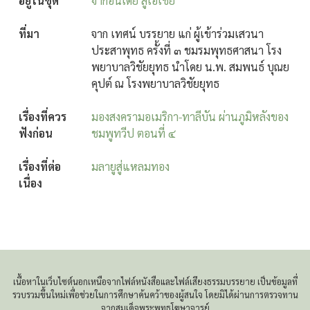
อยู่ในชุด
จากอินเดีย สู่เอเชีย
ที่มา
จาก เทศน์ บรรยาย แก่ ผู้เข้าร่วมเสวนา
ประสาพุทธ ครั้งที่ ๓ ชมรมพุทธศาสนา โรง
พยาบาลวิชัยยุทธ นำโดย น.พ. สมพนธ์ บุณย
คุปต์ ณ โรงพยาบาลวิชัยยุทธ
เรื่องที่ควร
มองสงครามอเมริกา-ทาลีบัน ผ่านภูมิหลังของ
ฟังก่อน
ชมพูทวีป ตอนที่ ๔
เรื่องที่ต่อ
มลายูสู่แหลมทอง
เนื่อง
เนื้อหาในเว็บไซต์นอกเหนือจากไฟล์หนังสือและไฟล์เสียงธรรมบรรยาย เป็นข้อมูลที่
รวบรวมขึ้นใหม่เพื่อช่วยในการศึกษาค้นคว้าของผู้สนใจ โดยมิได้ผ่านการตรวจทาน
จากสมเด็จพระพุทธโฆษาจารย์