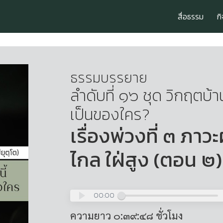
สื่อธรรม
ก
ธรรมบรรยาย
ลำดับที่ ๑๖ ชุด วิกฤตบ้าน
เป็นของใคร?
เรื่องพ่วงที่ ๓ ภาว
ไกล ใฝ่สูง (ตอน ๒)
00:00
ความยาว ๐:๓๙:๔๘ ชั่วโมง