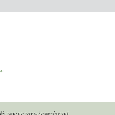
or
Space
to
show
volume
slider.
)
รรม
โดยมิได้ผ่านการตรวจทานจากสมเด็จพระพุทธโฆษาจารย์