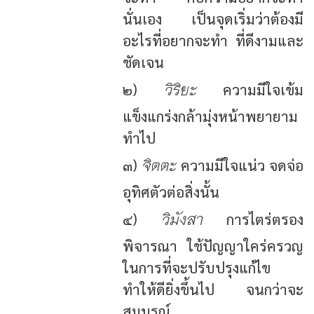
นั่นเอง เป็นจุดเริ่มว่าต้องมี
อะไรที่อยากจะทำ ที่ดีงามและ
ชัดเจน
วิริยะ
๒)
ความมีใจเข้ม
แข็งแกร่งกล้ามุ่งหน้าพยายาม
ทำไป
จิตตะ
๓)
ความมีใจแน่ว จดจ่อ
อุทิศตัวต่อสิ่งนั้น
วิมังสา
๔)
การไตร่ตรอง
พิจารณา ใช้ปัญญาใคร่ครวญ
ในการที่จะปรับปรุงแก้ไข
ทำให้ดียิ่งขึ้นไป จนกว่าจะ
สมบูรณ์