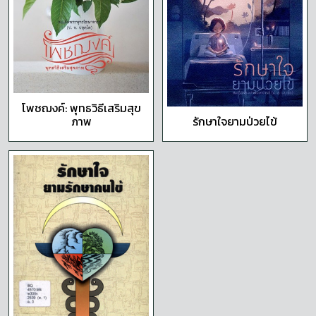
โพชฌงค์: พุทธวิธีเสริมสุข
ภาพ
รักษาใจยามป่วยไข้