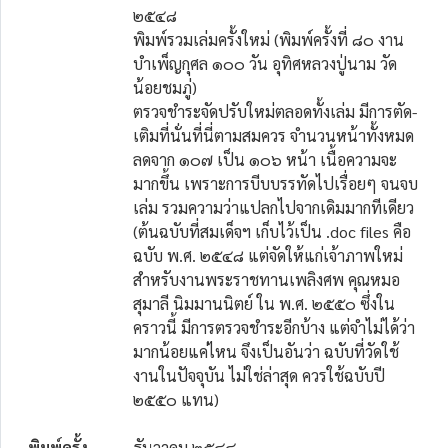
๒๕๔๘
พิมพ์รวมเล่มครั้งใหม่ (พิมพ์ครั้งที่ ๘๐ งาน
บำเพ็ญกุศล ๑๐๐ วัน อุทิศหลวงปู่นาม วัด
น้อยชมภู่)
ตรวจชำระจัดปรับใหม่ตลอดทั้งเล่ม มีการตัด-
เติมที่นั่นที่นี่ตามสมควร จำนวนหน้าทั้งหมด
ลดจาก ๑๐๗ เป็น ๑๐๖ หน้า เนื้อความจะ
มากขึ้น เพราะการบีบบรรทัดไปเรื่อยๆ จนจบ
เล่ม รวมความว่าแปลกไปจากเดิมมากทีเดียว
(ต้นฉบับที่สมเด็จฯ เก็บไว้เป็น .doc files คือ
ฉบับ พ.ศ. ๒๕๔๘ แต่จัดให้แก่เจ้าภาพใหม่
สำหรับงานพระราชทานเพลิงศพ คุณหมอ
สุมาลี นิมมานนิตย์ ใน พ.ศ. ๒๕๕๐ ซึ่งใน
คราวนี้ มีการตรวจชำระอีกบ้าง แต่จำไม่ได้ว่า
มากน้อยแค่ไหน จึงเป็นอันว่า ฉบับที่วัดใช้
งานในปัจจุบัน ไม่ใช่ล่าสุด ควรใช้ฉบับปี
๒๕๕๐ แทน)
พิมพ์ครั้ง
ธันวาคม ๒๕๔๔