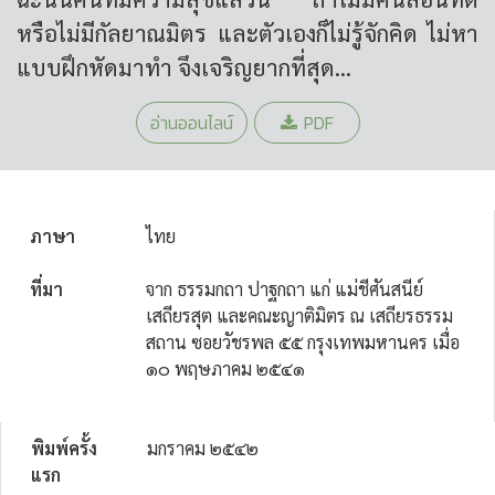
หรือไม่มีกัลยาณมิตร และตัวเองก็ไม่รู้จักคิด ไม่หา
แบบฝึกหัดมาทำ จึงเจริญยากที่สุด...
อ่านออนไลน์
PDF
ภาษา
ไทย
ที่มา
จาก ธรรมกถา ปาฐกถา แก่ แม่ชีศันสนีย์
เสถียรสุต และคณะญาติมิตร ณ เสถียรธรรม
สถาน ซอยวัชรพล ๕๕ กรุงเทพมหานคร เมื่อ
๑๐ พฤษภาคม ๒๕๔๑
พิมพ์ครั้ง
มกราคม ๒๕๔๒
แรก