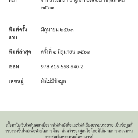
๒๕๖๓
พิมพ์ครั้ง
มิถุนายน ๒๕๖๓
แรก
พิมพ์ล่าสุด
ครั้งที่ ๔ มิถุนายน ๒๕๖๓
ISBN
978-616-568-640-2
เลขหมู่
ยังไม่มีข้อมูล
เนื้อหาในเว็บไซต์นอกเหนือจากไฟล์หนังสือและไฟล์เสียงธรรมบรรยาย เป็นข้อมูลที่
รวบรวมขึ้นใหม่เพื่อช่วยในการศึกษาค้นคว้าของผู้สนใจ โดยมิได้ผ่านการตรวจทาน
จากสมเด็จพระพุทธโฆษาจารย์