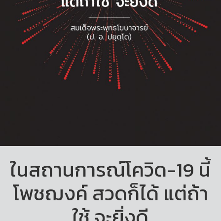
ในสถานการณ์โควิด-19 นี้
โพชฌงค์ สวดก็ได้ แต่ถ้า
ใช้ จะยิ่งดี