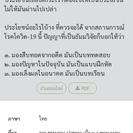
ไม่ให้มันผ่านไปเปล่า
ประโยชน์อะไรไบ้าง ที่ควรจะได้ จากสถานการณ์
โรคโควิด-19 นี้ ปัญญาที่เป็นธัมมวิจัยก็บอกให้ว่า
๑. มองสืบทอดจาก
อดีต
มันเป็น
บททดสอบ
๒. มองปัญหาใน
ปัจจุบัน
มันเป็น
แบบฝึกหัด
๓. มองเล็งผลใน
อนาคต
มันเป็น
บทเรียน
อ่านออนไลน์
PDF
ภาษา
ไทย
ที่มา
จาก ธรรมกถา ปาฐกถา เมื่อ ๒๘ พฤษภาคม