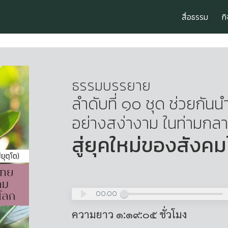
สื่อธรรม
ก
ธรรมบรรยาย
ลำดับที่ ๑๐ ชุด ช่วยกัน
อย่างสง่างาม ในท่ามก
สู่ยุคใหม่ของสังค
00:00
ความยาว ๑:๑๙:๐๕ ชั่วโมง