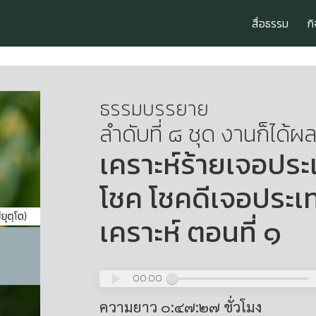
สื่อธรรม
ก
ธรรมบรรยาย
ลำดับที่ ๘ ชุด งานก็ได้ผล
เคราะห์ร้ายเจอปร
โชค โชคดีเจอประเ
เคราะห์ ตอนที่ ๑
00:00
ความยาว ๐:๔๗:๒๗ ชั่วโมง