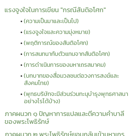
แรงจูงใจในการเขียน "กรณีสันติอโศก"
(ความเป็นมาและเป็นไป)
(แรงจูงใจและความมุ่งหมาย)
(พฤติการณ์ของสันติอโศก)
(การสนทนากับตัวแทนจากสันติอโศก)
(การดำเนินการของมหาเถรสมาคม)
(บทบาทของสื่อมวลชนต่อวงการสงฆ์และ
สังคมไทย)
(พุทธบริษัทจะมีส่วนร่วมทะนุบำรุงพุทธศาสนา
อย่างไรได้บ้าง)
ภาคผนวก ๑ ปัญหาการแปลและตีความคำบาลี
ของพระโพธิรักษ์
ภาคผนวก ๒ พระโพธิรักษ์ยอมกลับเข้ามหาเถร