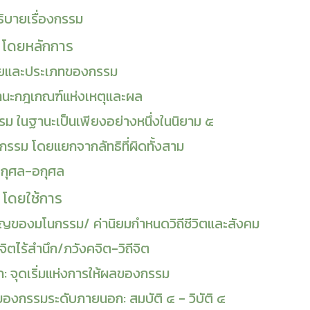
ิบายเรื่องกรรม
 โดยหลักการ
ยและประเภทของกรรม
นะกฎเกณฑ์แห่งเหตุและผล
ม ในฐานะเป็นเพียงอย่างหนึ่งในนิยาม ๕
กกรรม โดยแยกจากลัทธิที่ผิดทั้งสาม
กุศล-อกุศล
 โดยใช้การ
ญของมโนกรรม/ ค่านิยมกำหนดวิถีชีวิตและสังคม
จิตไร้สำนึก/ภวังคจิต-วิถีจิต
ึก: จุดเริ่มแห่งการให้ผลของกรรม
องกรรมระดับภายนอก: สมบัติ ๔ - วิบัติ ๔