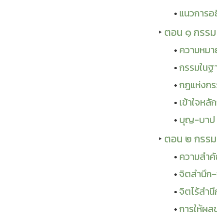
แนวการอธ
ตอน ๑ กรรม
ความหมา
กรรมในฐา
กฎแห่งกรร
เข้าใจหลั
บุญ-บาป 
ตอน ๒ กรรม
ความสำคั
จิตสำนึก-
จิตไร้สำน
การให้ผลข