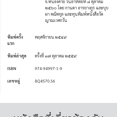
จ.หนองคาย วันอาทิตย์ที่ ๘ ตุลาคม
๒๕๖๐ โดย กานดา อารยางกูร และบุบ
ผา คณิตกุล และทุนพิมพ์หนังสือวัด
ญาณเวศกวัน
พิมพ์ครั้ง
พฤศจิกายน ๒๕๔๙
แรก
พิมพ์ล่าสุด
ครั้งที่ ๓๗ ตุลาคม ๒๕๕๙
ISBN
974-94997-1-9
เลขหมู่
BQ4570.S6