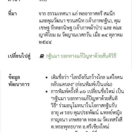
ที่มา
จาก ธรรมเทศนา แก่ พลอากาศตรี สมนึก
และคุณวัฒนา ชวนสนิท (เจ้าภาพกฐิน), คุณ
เชษฐ รักตะกนิษฐ (เจ้าภาพผ้าป่า) และ คณะ
ญาติโยม ณ วัดญาณเวศกวัน เมื่อ ๑๔ ตุลาคม
๒๕๔๔
เปลี่ยนไปสู่
กฐินมา บอกทางแก้ปัญหาด้วยสันติวิธี
ข้อมูล
เดิมชื่อว่า "โลกถึงกันกว้างไกล แต่ใจคน
พัฒนาการ
กลับแคบลง" (ก่อนพิมพ์เป็นเล่ม)
การพิมพ์ครั้งที่ ๓๖ เปลี่ยนชื่อใหม่ เป็น
"กฐินมา บอกทางแก้ปัญหาด้วยสันติ
วิธี" ร่วมอนุโมทนาในโอกาสกฐินรับ
อายุ ๗ รอบ คุณประพัฒน์ แพทย์หญิง
กาญจนา เกษสอาด ทอด ณ วัดเทสรังสี
ต.พระพุทธบาท อ.ศรีเชียงใหม่