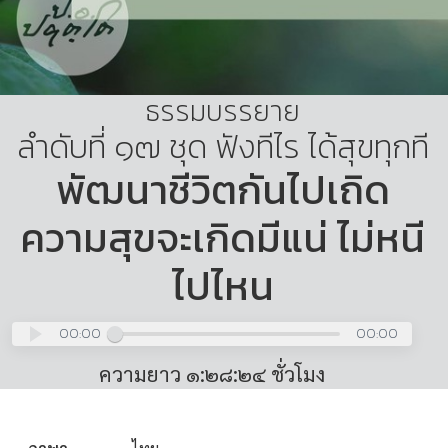
ธรรมบรรยาย
ลำดับที่ ๑๗ ชุด ฟังทีไร ได้สุขทุกที
พัฒนาชีวิตกันไปเถิด
ความสุขจะเกิดมีแน่ ไม่หนี
ไปไหน
00:00
00:00
ความยาว ๑:๒๘:๒๔ ชั่วโมง