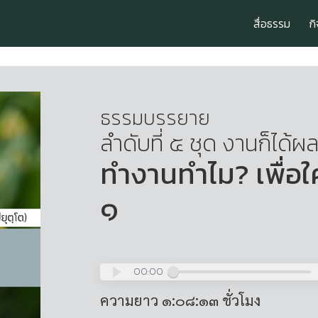
สื่อธรรม
ก
ธรรมบรรยาย
ลำดับที่ ๕ ชุด งานก็ได้ผล
ทำงานทำไม? เพื่อใค
๑
00:00
ความยาว ๑:๐๘:๑๓ ชั่วโมง