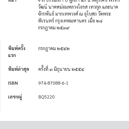
วัฒน์ นาคหม่อมหลวงโอรส เทวกุล และนาค
จักรพันธ์ มากเทพวงศ์ ณ อุโบสถ วัดพระ
พิเรนทร์ กรุงเทพมหานคร เมื่อ ๒๘
กรกฎาคม ๒๕๓๙
พิมพ์ครั้ง
กรกฎาคม ๒๕๔๒
แรก
พิมพ์ล่าสุด
ครั้งที่ ๓ มิถุนายน ๒๕๕๔
ISBN
974-87088-6-1
เลขหมู่
BQ5220