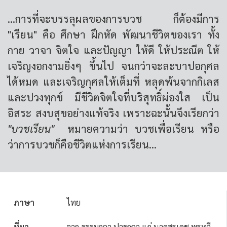
...การที่จะบรรลุผลของการบวช ก็ต้องมีการ
"เรียน" คือ ศึกษา ฝึกหัด พัฒนาชีวิตของเรา ทั้ง
กาย วาจา จิตใจ และปัญญา ให้ดี ให้ประณีต ให้
เจริญงอกงามยิ่งๆ ขึ้นไป จนกว่าจะละบาปอกุศล
ได้หมด และเจริญกุศลให้เต็มที่ หลุดพ้นจากกิเลส
และปวงทุกข์ มีชีวิตจิตใจที่บริสุทธิ์ผ่องใส เป็น
อิสระ สงบสุขอย่างแท้จริง เพราะฉะนั้นจึงเรียกว่า
"บวชเรียน"
หมายความว่า บวชเพื่อเรียน หรือ
ว่าการบวชก็คือชีวิตแห่งการเรียน...
ภาษา
ไทย
ที่มา
จาก ธรรมกถา ปาฐกถา แก่ นาคสุรเดช พรทวี