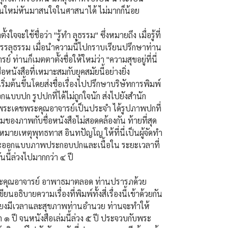
่นใหม่หันมาสนใจในศาสนาได้ ไม่มากก็น้อย
ั้งใจจะใช้ชื่อว่า "รู้ทำ ลุธรรม" ซึ่งหมายถึง เมื่อรู้ที่
งบรรลุธรรม เมื่อนำความนี้ไปกราบเรียนปรึกษาท่าน
ท่านก็เมตตาตั้งชื่อให้ใหม่ว่า "ความสุขอยู่ที่นี่
่อหนังสือที่เหมาะสมกับยุคสมัยนี้อย่างยิ่ง
ิ่มต้นขึ้นโดยส่งชื่อเรื่องไปปรึกษาบริษัทการพิมพ์
อกแบบปก รูปปกที่ได้ไม่ถูกใจนัก ส่งไปยังสำนัก
ือพระเดชพระคุณอาจารย์เป็นประจำ ได้รูปภาพปกที่
องภาพกับชื่อหนังสือไม่สอดคล้องกัน ท้ายที่สุด
หมายเหตุพุทธทาส อินทปัญโญ ให้ที่นี่เป็นผู้จัดทำ
 และออกแบบภาพประกอบปกและเนื้อใน ระยะเวลาที่
นนี้ล่วงไปมากกว่า ๔ ปี
ระคุณอาจารย์ อาพาธมาตลอด ท่านปรารภด้วย
อธิบายความเรื่องที่พิมพ์ทั้งสี่เรื่องนี้เข้าด้วยกัน
เพียงมีเวลาและสุขภาพท่านอำนวย ท่านจะทำให้
ก ๑ ปี จนหนังสือเล่มนี้ล่วง ๕ ปี ประจวบกับพระ