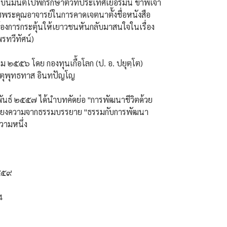
บนิมนต์ไปพักรักษาตัวที่ประเทศเยอรมนี ข้าพเจ้า
ชพระคุณอาจารย์ในการคาดเจตนาตั้งชื่อหนังสือ
้องการกระตุ้นให้เยาวชนหันกลับมาสนใจในเรื่อง
รทวีทัศน์)
าคม ๒๕๕๖ โดย กองทุนเกื้อโลก (ป. อ. ปยุตฺโต)
หตุพุทธทาส อินทปัญโญ
ภาพันธ์ ๒๕๕๗ ได้นำบทคัดย่อ "การพัฒนาชีวิตด้วย
เรียงความจากธรรมบรรยาย "ธรรมกับการพัฒนา
ความหนึ่ง
๒๕๕๙
4