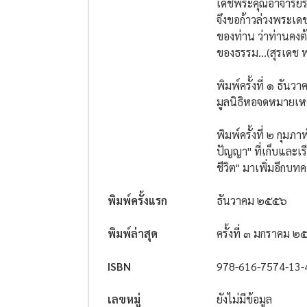
เดชพระคุณอาจารย์รั
จึงขอก้าวล่วงพระเด
ของท่าน ว่าท่านคงต
ของธรรม...(สุรเดช พ
พิมพ์ครั้งที่ ๑ ธันว
มูลนิธิหอจดหมายเ
พิมพ์ครั้งที่ ๒ กุม
ปัญญา" ที่เก็บและ
ชีวิต" มาเพิ่มอีกบท
พิมพ์ครั้งแรก
ธันวาคม ๒๕๕๖
พิมพ์ล่าสุด
ครั้งที่ ๓ มกราคม 
ISBN
978-616-7574-13-
เลขหมู่
ยังไม่มีข้อมูล