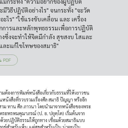
้กระทั่ง "ความอยากของผู้ปฏิบัติ
มีวิธีปฏิบัติอย่างไร" จนกระทั่ง "จะวัด
ไร" "ใช้แรงขับเคลื่อน และ เครื่อง
"หลักการและหลักพุทธธรรมเพื่อการปฏิบัติ
างซึ่งจะทำให้จิตมีกำลัง สุขสงบ ใสและ
กันและแก้ไขโทษของสมาธิ"
PDF
ามต้องการพิมพ์หนังสือเกี่ยวกับธรรมที่ให้เยาวชน
ป็นหนังสือที่รวบรวมเรื่องศีล สมาธิ ปัญญา หรืออีก
ัตถุสาม ทาน ศีล ภาวนา โดยนำมาจากหนังสือของพระ
ระพรหมคุณาภรณ์ (ป. อ. ปยุตฺโต) เริ่มต้นจาก
ด้วยปฏิบัติธรรมให้ถูกทาง เชื่อมด้วยสมาธิแบบ
กข์สำหรับเห็น แต่สุขสำหรับเป็น น่าจะเป็น