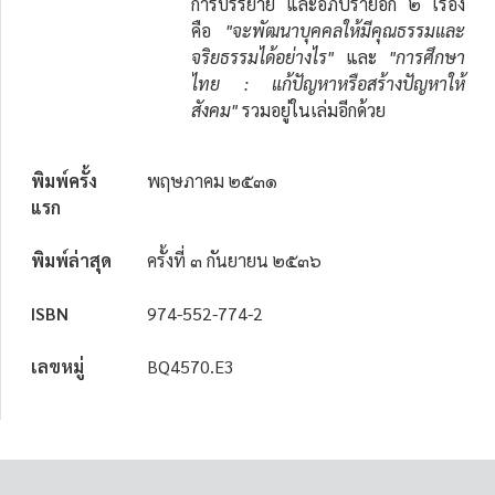
การบรรยาย และอภิปรายอีก ๒ เรื่อง
คือ
"จะพัฒนาบุคคลให้มีคุณธรรมและ
จริยธรรมได้อย่างไร"
และ
"การศึกษา
ไทย : แก้ปัญหาหรือสร้างปัญหาให้
สังคม"
รวมอยู่ในเล่มอีกด้วย
พิมพ์ครั้ง
พฤษภาคม ๒๕๓๑
แรก
พิมพ์ล่าสุด
ครั้งที่ ๓ กันยายน ๒๕๓๖
ISBN
974-552-774-2
เลขหมู่
BQ4570.E3