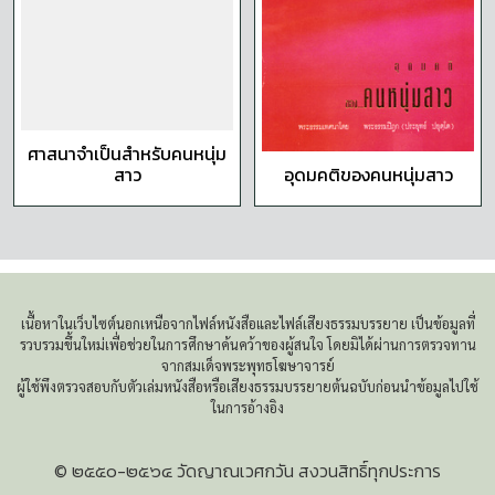
ศาสนาจำเป็นสำหรับคนหนุ่ม
สาว
อุดมคติของคนหนุ่มสาว
เนื้อหาในเว็บไซต์นอกเหนือจากไฟล์หนังสือและไฟล์เสียงธรรมบรรยาย เป็นข้อมูลที่
รวบรวมขึ้นใหม่เพื่อช่วยในการศึกษาค้นคว้าของผู้สนใจ โดยมิได้ผ่านการตรวจทาน
จากสมเด็จพระพุทธโฆษาจารย์
ผู้ใช้พึงตรวจสอบกับตัวเล่มหนังสือหรือเสียงธรรมบรรยายต้นฉบับก่อนนำข้อมูลไปใช้
ในการอ้างอิง
© ๒๕๕๐-๒๕๖๔ วัดญาณเวศกวัน สงวนสิทธิ์ทุกประการ